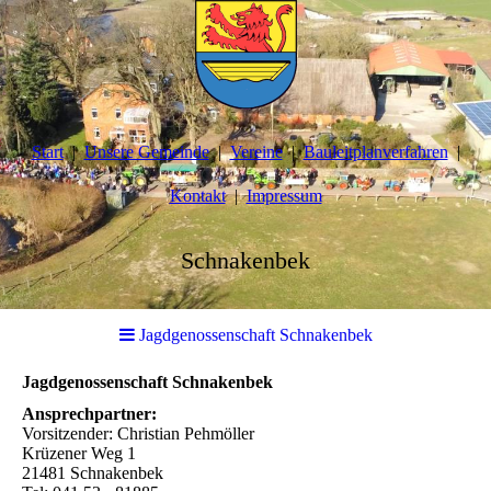
Start
Unsere Gemeinde
Vereine
Bauleitplanverfahren
Kontakt
Impressum
Schnakenbek
Jagdgenossenschaft Schnakenbek
Jagdgenossenschaft Schnakenbek
Ansprechpartner:
Vorsitzender: Christian Pehmöller
Krüzener Weg 1
21481 Schnakenbek