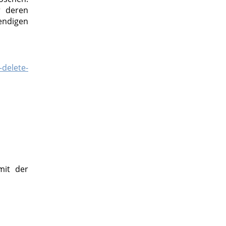
r deren
endigen
-delete-
mit der