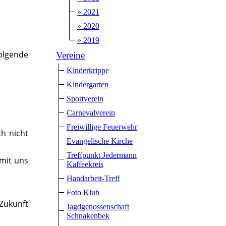
» 2021
» 2020
» 2019
olgende
Vereine
Kinderkrippe
Kindergarten
Sportverein
Carnevalverein
Freiwillige Feuerwehr
ch nicht
Evangelische Kirche
Treffpunkt Jedermann
 mit uns
Kaffeekreis
Handarbeit-Treff
Foto Klub
Zukunft
Jagdgenossenschaft
Schnakenbek