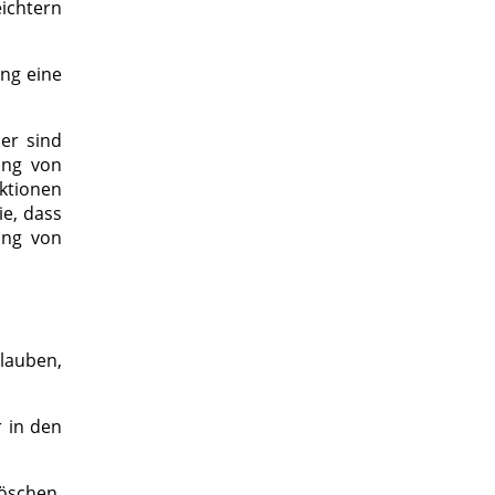
ichtern
ung eine
er sind
ung von
nktionen
ie, dass
ung von
lauben,
 in den
öschen.