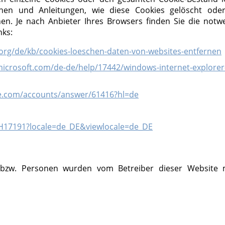
onen und Anleitungen, wie diese Cookies gelöscht ode
en. Je nach Anbieter Ihres Browsers finden Sie die notw
nks:
a.org/de/kb/cookies-loeschen-daten-von-websites-entfernen
microsoft.com/de-de/help/17442/windows-internet-explorer
le.com/accounts/answer/61416?hl=de
PH17191?locale=de_DE&viewlocale=de_DE
 bzw. Personen wurden vom Betreiber dieser Website 