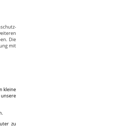
schutz-
eiteren
ben. Die
tung mit
m kleine
e unsere
m.
uter zu