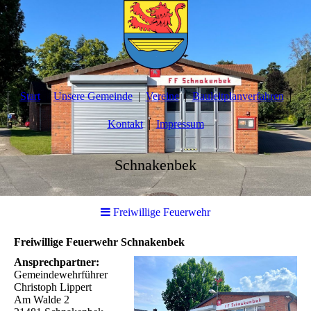
Start
Unsere Gemeinde
Vereine
Bauleitplanverfahren
Kontakt
Impressum
Schnakenbek
Freiwillige Feuerwehr
Freiwillige Feuerwehr Schnakenbek
Ansprechpartner:
Gemeindewehrführer
Christoph Lippert
Am Walde 2