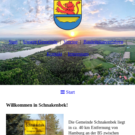
Start
Unsere Gemeinde
Vereine
Bauleitplanverfahren
Kontakt
Impressum
Schnakenbek
Start
Willkommen in Schnakenbek!
Die Gemeinde Schnakenbek liegt
in ca. 40 km Entfernung von
Hamburg an der B5 zwischen