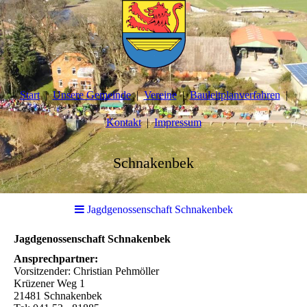
Start
Unsere Gemeinde
Vereine
Bauleitplanverfahren
Kontakt
Impressum
Schnakenbek
Jagdgenossenschaft Schnakenbek
Jagdgenossenschaft Schnakenbek
Ansprechpartner:
Vorsitzender: Christian Pehmöller
Krüzener Weg 1
21481 Schnakenbek